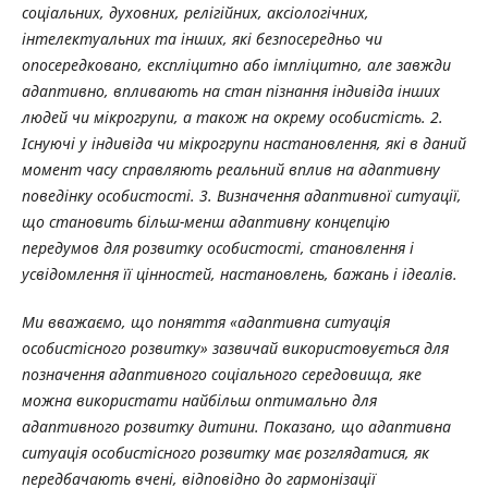
соціальних, духовних, релігійних, аксіологічних,
інтелектуальних та інших, які безпосередньо чи
опосередковано, експліцитно або імпліцитно, але завжди
адаптивно, впливають на стан пізнання індивіда інших
людей чи мікрогрупи, а також на окрему особистість. 2.
Існуючі у індивіда чи мікрогрупи настановлення, які в даний
момент часу справляють реальний вплив на адаптивну
поведінку особистості. 3. Визначення адаптивної ситуації,
що становить більш-менш адаптивну концепцію
передумов для розвитку особистості, становлення і
усвідомлення її цінностей, настановлень, бажань і ідеалів.
Ми вважаємо, що поняття «адаптивна ситуація
особистісного розвитку» зазвичай використовується для
позначення адаптивного соціального середовища, яке
можна використати найбільш оптимально для
адаптивного розвитку дитини. Показано, що адаптивна
ситуація особистісного розвитку має розглядатися, як
передбачають вчені, відповідно до гармонізації