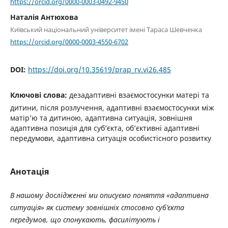
https://orcid.org/0000-0003-0492-9450
Наталія Антюхова
Київський національний університет імені Тараса Шевченка
https://orcid.org/0000-0003-4550-6702
DOI:
https://doi.org/10.35619/prap_rv.vi26.485
Ключові слова:
дезадаптивні взаємостосунки матері та
дитини, після розлучення, адаптивні взаємостосунки між
матір’ю та дитиною, адаптивна ситуація, зовнішня
адаптивна позиція для суб’єкта, об’єктивні адаптивні
передумови, адаптивна ситуація особистісного розвитку
Анотація
В нашому дослідженні ми описуємо поняття «адаптивна
ситуація» як систему зовнішніх стосовно суб’єкта
передумов, що спонукають, фасилітують і