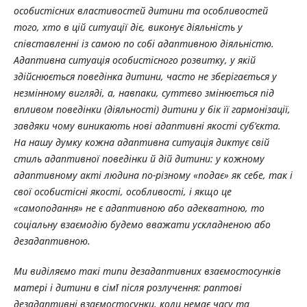
особистісних властивостей дитини та особливостей
того, хто в цій ситуації діє, виконує діяльність у
співставленні із самою по собі адаптивною діяльністю.
Адаптивна ситуація особистісного розвитку, у якій
здійснюється поведінка дитини, часто не зберігається у
незмінному вигляді, а, навпаки, суттєво змінюється під
впливом поведінки (діяльності) дитини у бік її гармонізації,
завдяки чому виникають нові адаптивні якості суб’єкта.
На нашу думку кожна адаптивна ситуація диктує свій
стиль адаптивної поведінки й дій дитини: у кожному
адаптивному акті людина по-різному «подає» як себе, так і
свої особистісні якості, особливості, і якщо це
«самоподання» не є адаптивною або адекватною, то
соціальну взаємодію будемо вважати ускладненою або
дезадаптивною.
Ми виділяємо такі типи дезадаптивних взаємостосунків
матері і дитини в сімʼї після розлучення: раптові
дезадаптивні взаємостосунки, коли немає часу та