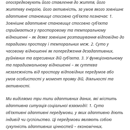
опосередковують його ставлення до життя, його
життєву енергію, його активність, за умов якого зовнішнє
адаптивне становище стосовно суб’єкта позначає: 1.
Зовнішнє адаптивне становище стосовно суб’єкта
сприймається у просторовому та темпоральному
відношенні – як деяке зовнішнє розташування відповідно до
парадигми простору і темпоральних меж. 2. Суто у
часовому відношенні як попередження дезадаптивних,
руйнівних та агресивних дій суб’єкта. 3. У функціональному
та парадигмальному відношенні – як суттєва
незалежність від простору відповідних передумов або
умов особистості у момент прояву дій, діяльності та
активності.
Ми виділяємо три типи адаптивних даних, які містить
адаптивна ситуація соціальної взаємодії: 1. Суто
об’єктивні адаптивні передумови, у яких адаптивно діють
індивід чи суспільство. Ці передумови являють собою
сукупність адаптивних цінностей – економічних,