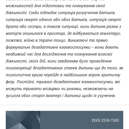
можливостей для підготовки та планування своєї
діяльності. Сюди підпадає ситуація розлучення батьків,
ситуація смерті одного або обох батьків, ситуація смерті
брата або сестри, а також ситуації, коли дитина разом з
матір’ю опинилася в просторі, де відбувається землетрус,
пожежа, війна в Україні тощо. Виникаючі та прямо
формувальні дезадаптивні взаємостосунки – вони дають
неабиякий час для дослідження та планування власної
діяльності, своїх дій, коли завданням було проведення
психокорекції дезадаптивних станів дитини ще до того, як
психологічна криза перейде в найбільшою мірою критичну
фазу. Постійні, тривалі дезадаптивні взаємостосунки, які
можуть тривати місяцями чи роками, незважаючи на
зусилля обох сторін (матері і дитини) щодо їх усунення.