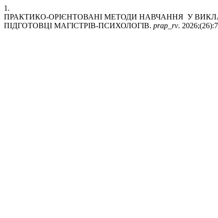
1.
ПРАКТИКО-ОРІЄНТОВАНІ МЕТОДИ НАВЧАННЯ У ВИКЛА
ПІДГОТОВЦІ МАГІСТРІВ-ПСИХОЛОГІВ.
prap_rv
. 2026;(26):7