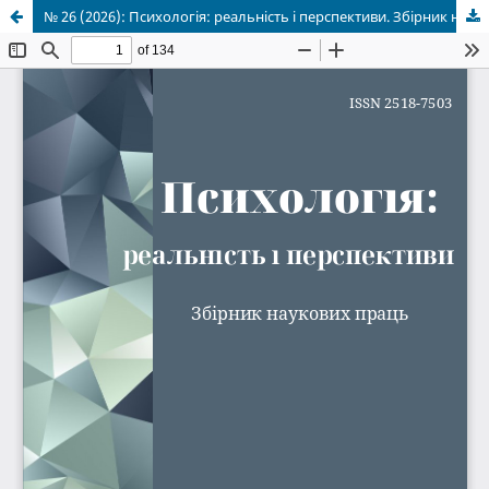
№ 26 (2026): Психологія: реальність і перспективи. Збірник наукових праць РДГУ