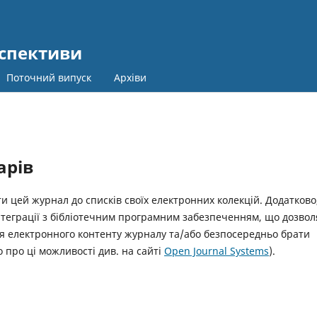
рспективи
Поточний випуск
Архіви
арів
 цей журнал до списків своїх електронних колекцій. Додатково
нтеграції з бібліотечним програмним забезпеченням, що дозвол
я електронного контенту журналу та/або безпосередньо брати
 про ці можливості див. на сайті
Open Journal Systems
).