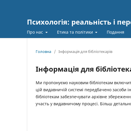
Психологія: реальність і пе
Про нас
Етика та політики
Подання
Головна
/
Інформація для бібліотекарів
Інформація для бібліотек
Ми пропонуємо науковим бібліотекам включити
цій видавничій системі передбачено засоби і
бібліотекам забезпечувати архівне збереженн
участь у видавничому процесі. Більш детально