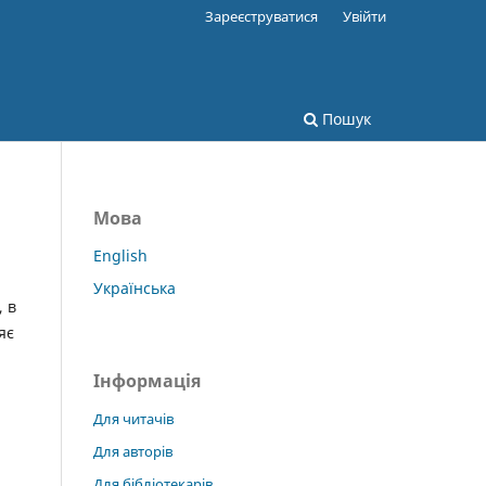
Зареєструватися
Увійти
Пошук
Мова
English
Українська
, в
яє
Інформація
Для читачів
Для авторів
Для бібліотекарів