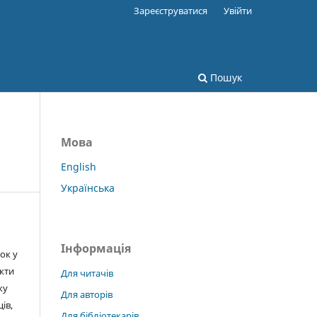
Зареєструватися
Увійти
Пошук
Мова
English
Українська
Інформація
ок у
екти
Для читачів
ку
Для авторів
ів,
Для бібліотекарів