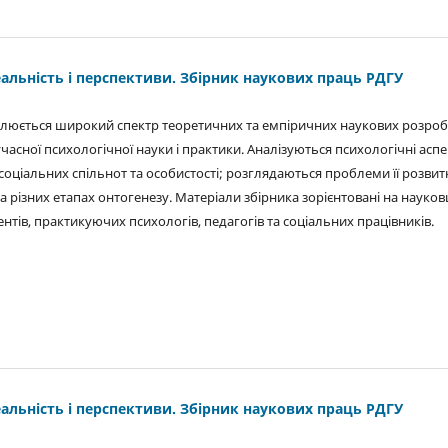
еальність і перспективи. Збірник наукових праць РДГУ
ітлюється широкий спектр теоретичних та емпіричних наукових розроб
учасної психологічної науки і практики. Аналізуються психологічні асп
соціальних спільнот та особистості; розглядаються проблеми її розвит
 різних етапах онтогенезу. Матеріали збірника зорієнтовані на науковц
ентів, практикуючих психологів, педагогів та соціальних працівників.
еальність і перспективи. Збірник наукових праць РДГУ