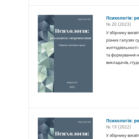
Психологія: р
№ 20 (2023)
У збірнику висв
різних галузях с
життєдіяльності 
та формування на
викладачів, студ
Психологія: р
№ 19 (2022)
У збірнику висв