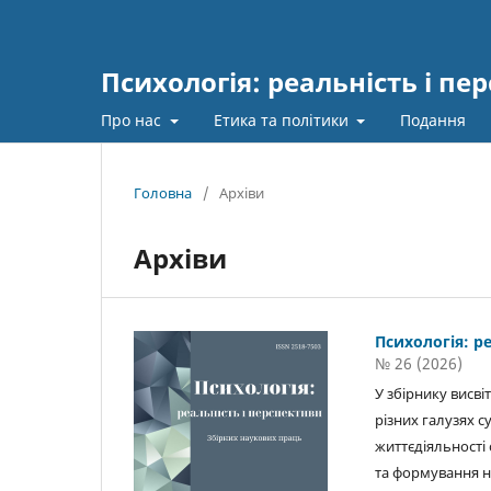
Психологія: реальність і пе
Про нас
Етика та політики
Подання
Головна
/
Архіви
Архіви
Психологія: р
№ 26 (2026)
У збірнику висв
різних галузях с
життєдіяльності 
та формування на