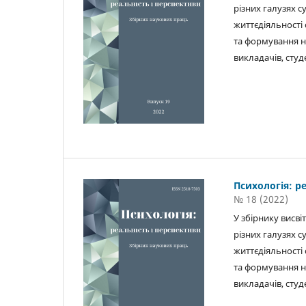
різних галузях с
життєдіяльності 
та формування на
викладачів, студ
Психологія: р
№ 18 (2022)
У збірнику висв
різних галузях с
життєдіяльності 
та формування на
викладачів, студ