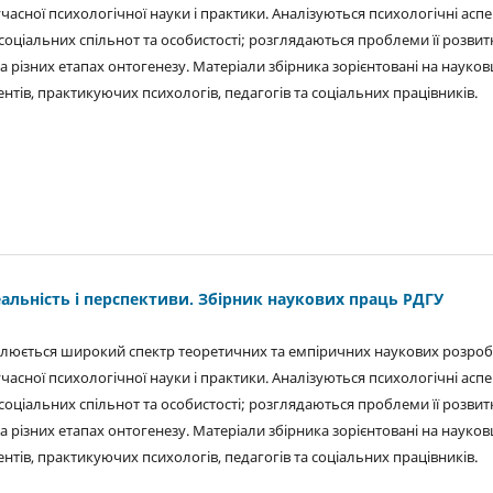
учасної психологічної науки і практики. Аналізуються психологічні асп
соціальних спільнот та особистості; розглядаються проблеми її розвит
 різних етапах онтогенезу. Матеріали збірника зорієнтовані на науковц
ентів, практикуючих психологів, педагогів та соціальних працівників.
еальність і перспективи. Збірник наукових праць РДГУ
ітлюється широкий спектр теоретичних та емпіричних наукових розроб
учасної психологічної науки і практики. Аналізуються психологічні асп
соціальних спільнот та особистості; розглядаються проблеми її розвит
 різних етапах онтогенезу. Матеріали збірника зорієнтовані на науковц
ентів, практикуючих психологів, педагогів та соціальних працівників.