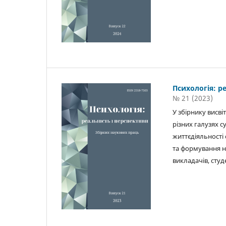
Психологія: р
№ 21 (2023)
У збірнику висв
різних галузях с
життєдіяльності 
та формування на
викладачів, студ