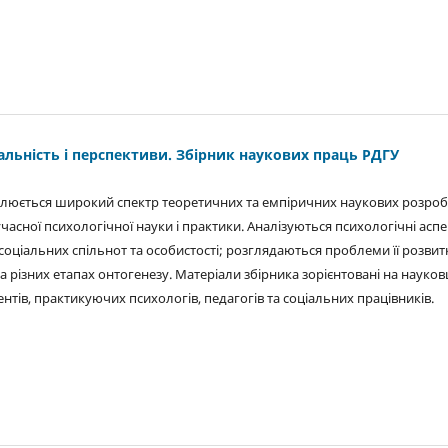
альність і перспективи. Збірник наукових праць РДГУ
ітлюється широкий спектр теоретичних та емпіричних наукових розроб
учасної психологічної науки і практики. Аналізуються психологічні асп
соціальних спільнот та особистості; розглядаються проблеми її розвит
 різних етапах онтогенезу. Матеріали збірника зорієнтовані на науковц
ентів, практикуючих психологів, педагогів та соціальних працівників.