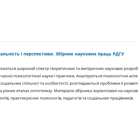
еальність і перспективи. Збірник наукових праць РДГУ
ітлюється широкий спектр теоретичних та емпіричних наукових розроб
учасної психологічної науки і практики. Аналізуються психологічні асп
соціальних спільнот та особистості; розглядаються проблеми її розвит
 різних етапах онтогенезу. Матеріали збірника зорієнтовані на науковц
ентів, практикуючих психологів, педагогів та соціальних працівників.