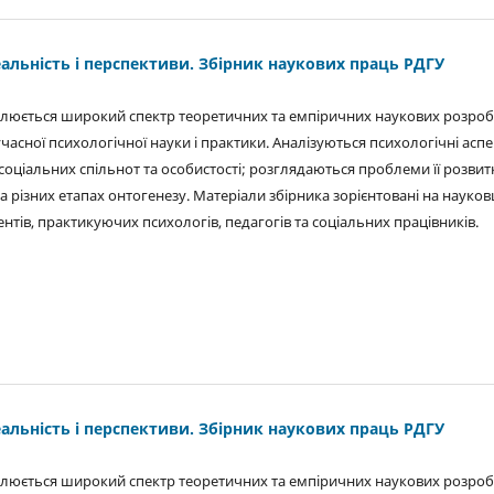
еальність і перспективи. Збірник наукових праць РДГУ
ітлюється широкий спектр теоретичних та емпіричних наукових розроб
учасної психологічної науки і практики. Аналізуються психологічні асп
соціальних спільнот та особистості; розглядаються проблеми її розвит
 різних етапах онтогенезу. Матеріали збірника зорієнтовані на науковц
ентів, практикуючих психологів, педагогів та соціальних працівників.
еальність і перспективи. Збірник наукових праць РДГУ
ітлюється широкий спектр теоретичних та емпіричних наукових розроб