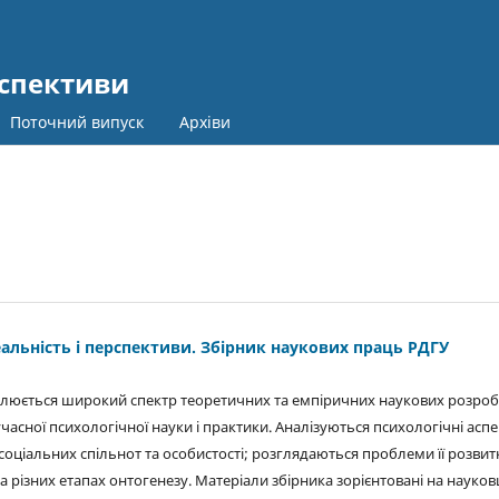
рспективи
Поточний випуск
Архіви
еальність і перспективи. Збірник наукових праць РДГУ
ітлюється широкий спектр теоретичних та емпіричних наукових розроб
учасної психологічної науки і практики. Аналізуються психологічні асп
соціальних спільнот та особистості; розглядаються проблеми її розвит
 різних етапах онтогенезу. Матеріали збірника зорієнтовані на науковц