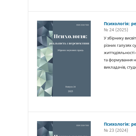
Психологія: р
№ 24 (2025)
У збірнику висв
різних галузях с
життєдіяльності 
та формування на
викладачів, студ
Психологія: р
№ 23 (2024)