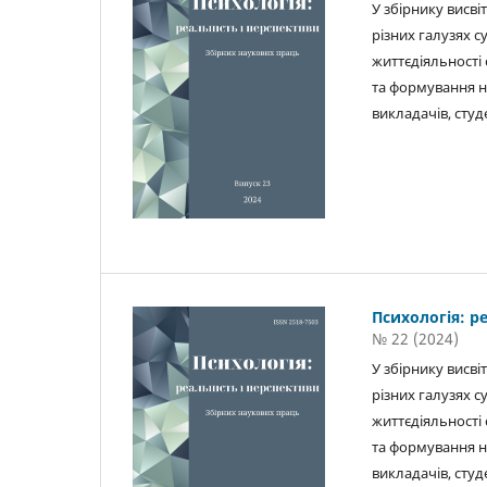
У збірнику висв
різних галузях с
життєдіяльності 
та формування на
викладачів, студ
Психологія: р
№ 22 (2024)
У збірнику висв
різних галузях с
життєдіяльності 
та формування на
викладачів, студ