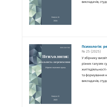
викладачів, студ
Психологія: р
№ 25 (2025)
У збірнику висв
різних галузях с
життєдіяльності 
та формування на
викладачів, студ