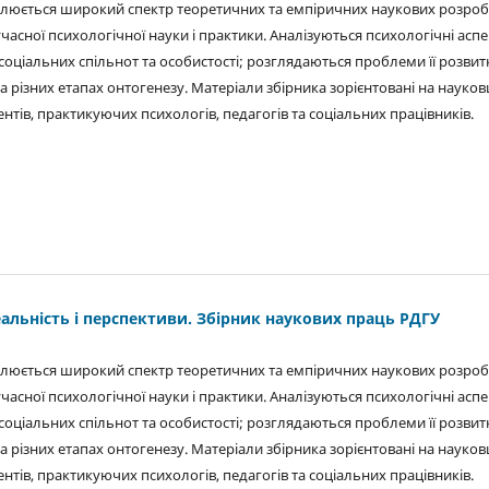
ітлюється широкий спектр теоретичних та емпіричних наукових розроб
учасної психологічної науки і практики. Аналізуються психологічні асп
соціальних спільнот та особистості; розглядаються проблеми її розвит
 різних етапах онтогенезу. Матеріали збірника зорієнтовані на науковц
ентів, практикуючих психологів, педагогів та соціальних працівників.
еальність і перспективи. Збірник наукових праць РДГУ
ітлюється широкий спектр теоретичних та емпіричних наукових розроб
учасної психологічної науки і практики. Аналізуються психологічні асп
соціальних спільнот та особистості; розглядаються проблеми її розвит
 різних етапах онтогенезу. Матеріали збірника зорієнтовані на науковц
ентів, практикуючих психологів, педагогів та соціальних працівників.