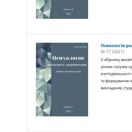
Психологія:ре
№ 17 (2021)
У збірнику висв
різних галузях с
життєдіяльності 
та формування на
викладачів, студ