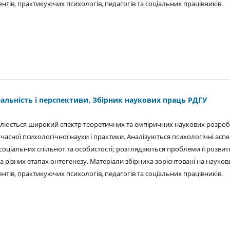
ентів, практикуючих психологів, педагогів та соціальних працівників.
еальність і перспективи. Збірник наукових праць РДГУ
ітлюється широкий спектр теоретичних та емпіричних наукових розроб
учасної психологічної науки і практики. Аналізуються психологічні асп
соціальних спільнот та особистості; розглядаються проблеми її розвит
 різних етапах онтогенезу. Матеріали збірника зорієнтовані на науковц
ентів, практикуючих психологів, педагогів та соціальних працівників.